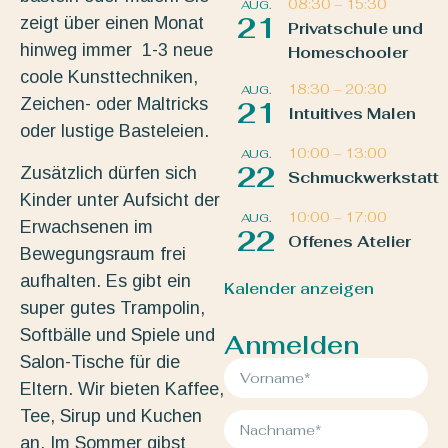
08:30
–
15:30
AUG.
21
zeigt über einen Monat
Privatschule und
hinweg immer 1-3 neue
Homeschooler
coole Kunsttechniken,
18:30
–
20:30
AUG.
Zeichen- oder Maltricks
21
Intuitives Malen
oder lustige Basteleien.
10:00
–
13:00
AUG.
22
Zusätzlich dürfen sich
Schmuckwerkstatt
Kinder unter Aufsicht der
10:00
–
17:00
AUG.
Erwachsenen im
22
Offenes Atelier
Bewegungsraum frei
aufhalten. Es gibt ein
Kalender anzeigen
super gutes Trampolin,
Softbälle und Spiele und
Anmelden
Salon-Tische für die
Eltern. Wir bieten Kaffee,
Tee, Sirup und Kuchen
an. Im Sommer gibst