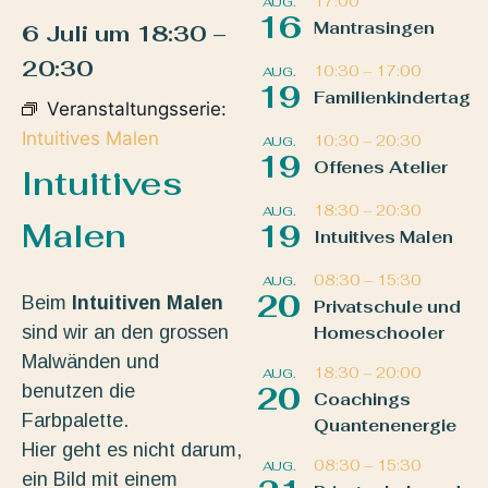
17:00
AUG.
16
Mantrasingen
6 Juli
um
18:30
–
20:30
10:30
–
17:00
AUG.
19
Familienkindertag
Veranstaltungsserie:
Intuitives Malen
10:30
–
20:30
AUG.
19
Offenes Atelier
Intuitives
18:30
–
20:30
AUG.
Malen
19
Intuitives Malen
08:30
–
15:30
AUG.
20
Beim
Intuitiven Malen
Privatschule und
sind wir an den grossen
Homeschooler
Malwänden und
18:30
–
20:00
AUG.
benutzen die
20
Coachings
Farbpalette.
Quantenenergie
Hier geht es nicht darum,
08:30
–
15:30
AUG.
ein Bild mit einem