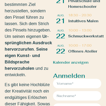
21
Privatschule und
bestimmten Ziel
Homeschooler
herzustellen, sondern
18:30
–
20:30
AUG.
den Pinsel führen zu
21
Intuitives Malen
lassen. Sich dem Strich
des Pinsels hinzugeben.
10:00
–
13:00
AUG.
22
Schmuckwerkstatt
Um seinen eigenen
Ur-
sprünglichen Ausdruck
10:00
–
17:00
AUG.
hervorzurufen
.
Seine
22
Offenes Atelier
eigen Kunst- und
Bildsprache
Kalender anzeigen
hervorzuholen
und zu
Anmelden
entwickeln.
Es gibt keine Hochblüte
der Kreativität noch ein
endgültiges Erlöschen
dieser Fähigkeit. Sowas