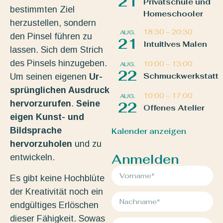
21
Privatschule und
bestimmten Ziel
Homeschooler
herzustellen, sondern
18:30
–
20:30
AUG.
den Pinsel führen zu
21
Intuitives Malen
lassen. Sich dem Strich
des Pinsels hinzugeben.
10:00
–
13:00
AUG.
22
Schmuckwerkstatt
Um seinen eigenen
Ur-
sprünglichen Ausdruck
10:00
–
17:00
AUG.
hervorzurufen
.
Seine
22
Offenes Atelier
eigen Kunst- und
Bildsprache
Kalender anzeigen
hervorzuholen
und zu
Anmelden
entwickeln.
Es gibt keine Hochblüte
der Kreativität noch ein
endgültiges Erlöschen
dieser Fähigkeit. Sowas