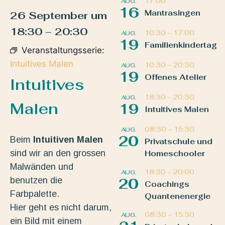
17:00
AUG.
16
Mantrasingen
26 September
um
18:30
–
20:30
10:30
–
17:00
AUG.
19
Familienkindertag
Veranstaltungsserie:
Intuitives Malen
10:30
–
20:30
AUG.
19
Offenes Atelier
Intuitives
18:30
–
20:30
AUG.
Malen
19
Intuitives Malen
08:30
–
15:30
AUG.
20
Beim
Intuitiven Malen
Privatschule und
sind wir an den grossen
Homeschooler
Malwänden und
18:30
–
20:00
AUG.
benutzen die
20
Coachings
Farbpalette.
Quantenenergie
Hier geht es nicht darum,
08:30
–
15:30
AUG.
ein Bild mit einem