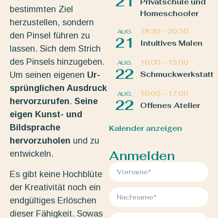
21
Privatschule und
bestimmten Ziel
Homeschooler
herzustellen, sondern
18:30
–
20:30
AUG.
den Pinsel führen zu
21
Intuitives Malen
lassen. Sich dem Strich
des Pinsels hinzugeben.
10:00
–
13:00
AUG.
22
Schmuckwerkstatt
Um seinen eigenen
Ur-
sprünglichen Ausdruck
10:00
–
17:00
AUG.
hervorzurufen
.
Seine
22
Offenes Atelier
eigen Kunst- und
Bildsprache
Kalender anzeigen
hervorzuholen
und zu
Anmelden
entwickeln.
Es gibt keine Hochblüte
der Kreativität noch ein
endgültiges Erlöschen
dieser Fähigkeit. Sowas