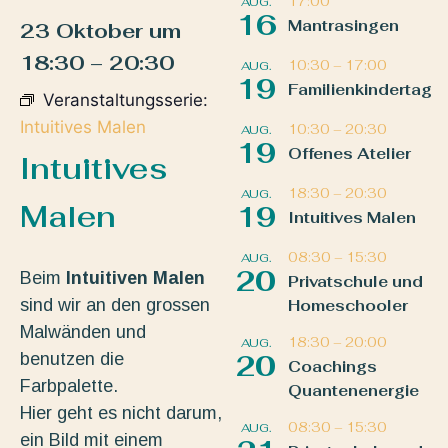
17:00
AUG.
16
Mantrasingen
23 Oktober
um
18:30
–
20:30
10:30
–
17:00
AUG.
19
Familienkindertag
Veranstaltungsserie:
Intuitives Malen
10:30
–
20:30
AUG.
19
Offenes Atelier
Intuitives
18:30
–
20:30
AUG.
Malen
19
Intuitives Malen
08:30
–
15:30
AUG.
20
Beim
Intuitiven Malen
Privatschule und
sind wir an den grossen
Homeschooler
Malwänden und
18:30
–
20:00
AUG.
benutzen die
20
Coachings
Farbpalette.
Quantenenergie
Hier geht es nicht darum,
08:30
–
15:30
AUG.
ein Bild mit einem