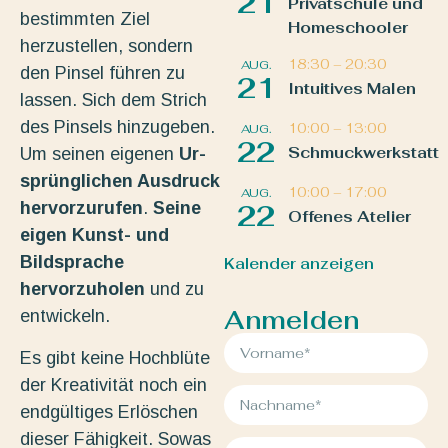
21
Privatschule und
bestimmten Ziel
Homeschooler
herzustellen, sondern
18:30
–
20:30
AUG.
den Pinsel führen zu
21
Intuitives Malen
lassen. Sich dem Strich
des Pinsels hinzugeben.
10:00
–
13:00
AUG.
22
Schmuckwerkstatt
Um seinen eigenen
Ur-
sprünglichen Ausdruck
10:00
–
17:00
AUG.
hervorzurufen
.
Seine
22
Offenes Atelier
eigen Kunst- und
Bildsprache
Kalender anzeigen
hervorzuholen
und zu
Anmelden
entwickeln.
Es gibt keine Hochblüte
der Kreativität noch ein
endgültiges Erlöschen
dieser Fähigkeit. Sowas