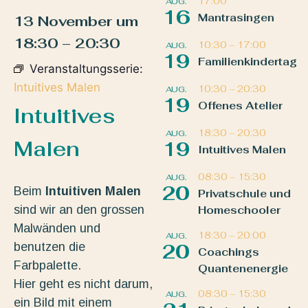
17:00
AUG.
16
Mantrasingen
13 November
um
18:30
–
20:30
10:30
–
17:00
AUG.
19
Familienkindertag
Veranstaltungsserie:
Intuitives Malen
10:30
–
20:30
AUG.
19
Offenes Atelier
Intuitives
18:30
–
20:30
AUG.
Malen
19
Intuitives Malen
08:30
–
15:30
AUG.
20
Beim
Intuitiven Malen
Privatschule und
sind wir an den grossen
Homeschooler
Malwänden und
18:30
–
20:00
AUG.
benutzen die
20
Coachings
Farbpalette.
Quantenenergie
Hier geht es nicht darum,
08:30
–
15:30
AUG.
ein Bild mit einem