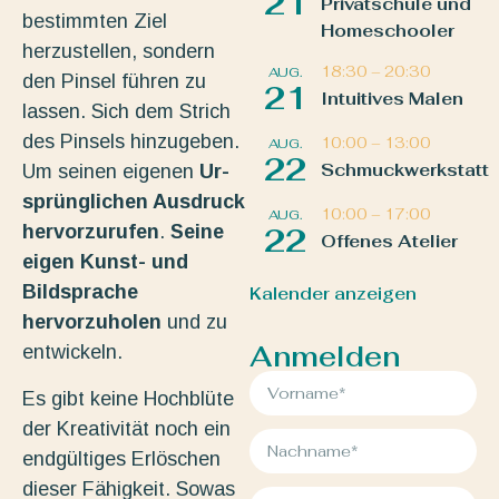
21
Privatschule und
bestimmten Ziel
Homeschooler
herzustellen, sondern
18:30
–
20:30
AUG.
den Pinsel führen zu
21
Intuitives Malen
lassen. Sich dem Strich
des Pinsels hinzugeben.
10:00
–
13:00
AUG.
22
Schmuckwerkstatt
Um seinen eigenen
Ur-
sprünglichen Ausdruck
10:00
–
17:00
AUG.
hervorzurufen
.
Seine
22
Offenes Atelier
eigen Kunst- und
Bildsprache
Kalender anzeigen
hervorzuholen
und zu
Anmelden
entwickeln.
Es gibt keine Hochblüte
der Kreativität noch ein
endgültiges Erlöschen
dieser Fähigkeit. Sowas