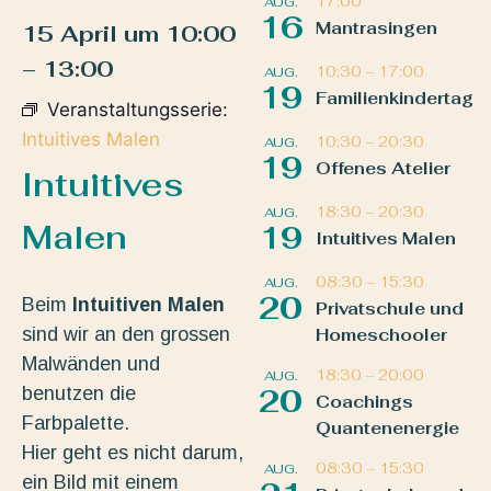
17:00
AUG.
16
Mantrasingen
15 April
um
10:00
–
13:00
10:30
–
17:00
AUG.
19
Familienkindertag
Veranstaltungsserie:
Intuitives Malen
10:30
–
20:30
AUG.
19
Offenes Atelier
Intuitives
18:30
–
20:30
AUG.
Malen
19
Intuitives Malen
08:30
–
15:30
AUG.
20
Beim
Intuitiven Malen
Privatschule und
sind wir an den grossen
Homeschooler
Malwänden und
18:30
–
20:00
AUG.
benutzen die
20
Coachings
Farbpalette.
Quantenenergie
Hier geht es nicht darum,
08:30
–
15:30
AUG.
ein Bild mit einem