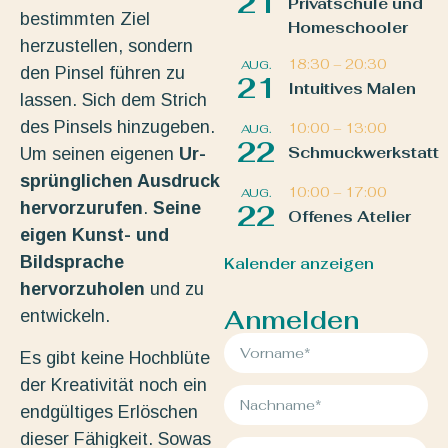
21
Privatschule und
bestimmten Ziel
Homeschooler
herzustellen, sondern
18:30
–
20:30
AUG.
den Pinsel führen zu
21
Intuitives Malen
lassen. Sich dem Strich
des Pinsels hinzugeben.
10:00
–
13:00
AUG.
22
Schmuckwerkstatt
Um seinen eigenen
Ur-
sprünglichen Ausdruck
10:00
–
17:00
AUG.
hervorzurufen
.
Seine
22
Offenes Atelier
eigen Kunst- und
Bildsprache
Kalender anzeigen
hervorzuholen
und zu
Anmelden
entwickeln.
Es gibt keine Hochblüte
der Kreativität noch ein
endgültiges Erlöschen
dieser Fähigkeit. Sowas