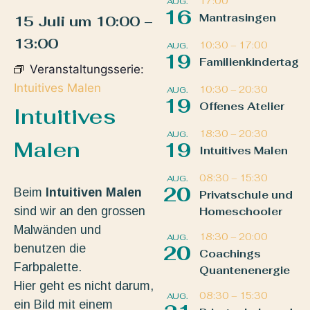
17:00
AUG.
16
Mantrasingen
15 Juli
um
10:00
–
13:00
10:30
–
17:00
AUG.
19
Familienkindertag
Veranstaltungsserie:
Intuitives Malen
10:30
–
20:30
AUG.
19
Offenes Atelier
Intuitives
18:30
–
20:30
AUG.
Malen
19
Intuitives Malen
08:30
–
15:30
AUG.
20
Beim
Intuitiven Malen
Privatschule und
sind wir an den grossen
Homeschooler
Malwänden und
18:30
–
20:00
AUG.
benutzen die
20
Coachings
Farbpalette.
Quantenenergie
Hier geht es nicht darum,
08:30
–
15:30
AUG.
ein Bild mit einem