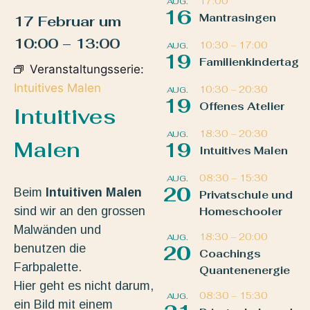
17:00
AUG.
16
Mantrasingen
17 Februar
um
10:00
–
13:00
10:30
–
17:00
AUG.
19
Familienkindertag
Veranstaltungsserie:
Intuitives Malen
10:30
–
20:30
AUG.
19
Offenes Atelier
Intuitives
18:30
–
20:30
AUG.
Malen
19
Intuitives Malen
08:30
–
15:30
AUG.
20
Beim
Intuitiven Malen
Privatschule und
sind wir an den grossen
Homeschooler
Malwänden und
18:30
–
20:00
AUG.
benutzen die
20
Coachings
Farbpalette.
Quantenenergie
Hier geht es nicht darum,
08:30
–
15:30
AUG.
ein Bild mit einem