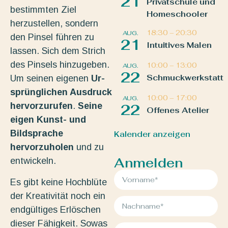
21
Privatschule und
bestimmten Ziel
Homeschooler
herzustellen, sondern
18:30
–
20:30
AUG.
den Pinsel führen zu
21
Intuitives Malen
lassen. Sich dem Strich
des Pinsels hinzugeben.
10:00
–
13:00
AUG.
22
Schmuckwerkstatt
Um seinen eigenen
Ur-
sprünglichen Ausdruck
10:00
–
17:00
AUG.
hervorzurufen
.
Seine
22
Offenes Atelier
eigen Kunst- und
Bildsprache
Kalender anzeigen
hervorzuholen
und zu
Anmelden
entwickeln.
Es gibt keine Hochblüte
der Kreativität noch ein
endgültiges Erlöschen
dieser Fähigkeit. Sowas