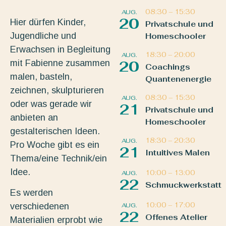
08:30
–
15:30
AUG.
20
Hier dürfen Kinder,
Privatschule und
Jugendliche und
Homeschooler
Erwachsen in Begleitung
18:30
–
20:00
AUG.
mit Fabienne zusammen
20
Coachings
malen, basteln,
Quantenenergie
zeichnen, skulpturieren
08:30
–
15:30
AUG.
oder was gerade wir
21
Privatschule und
anbieten an
Homeschooler
gestalterischen Ideen.
18:30
–
20:30
AUG.
Pro Woche gibt es ein
21
Intuitives Malen
Thema/eine Technik/ein
Idee.
10:00
–
13:00
AUG.
22
Schmuckwerkstatt
Es werden
10:00
–
17:00
AUG.
verschiedenen
22
Offenes Atelier
Materialien erprobt wie