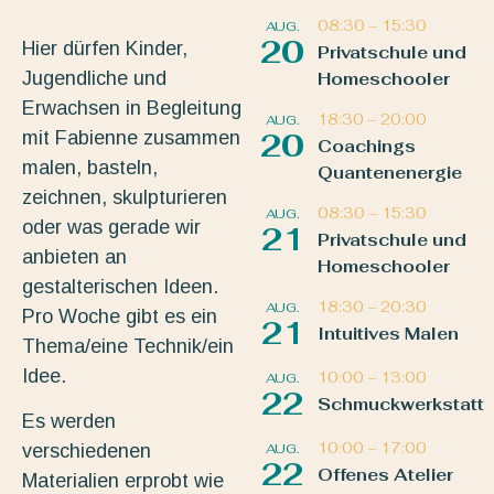
08:30
–
15:30
AUG.
20
Hier dürfen Kinder,
Privatschule und
Jugendliche und
Homeschooler
Erwachsen in Begleitung
18:30
–
20:00
AUG.
mit Fabienne zusammen
20
Coachings
malen, basteln,
Quantenenergie
zeichnen, skulpturieren
08:30
–
15:30
AUG.
oder was gerade wir
21
Privatschule und
anbieten an
Homeschooler
gestalterischen Ideen.
18:30
–
20:30
AUG.
Pro Woche gibt es ein
21
Intuitives Malen
Thema/eine Technik/ein
Idee.
10:00
–
13:00
AUG.
22
Schmuckwerkstatt
Es werden
10:00
–
17:00
AUG.
verschiedenen
22
Offenes Atelier
Materialien erprobt wie