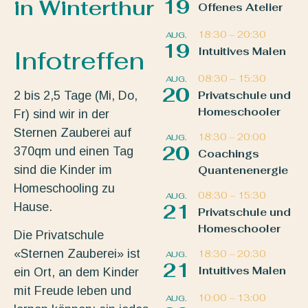
in Winterthur
19
Offenes Atelier
18:30
–
20:30
AUG.
19
Intuitives Malen
Infotreffen
08:30
–
15:30
AUG.
20
2 bis 2,5 Tage (Mi, Do,
Privatschule und
Homeschooler
Fr) sind wir in der
Sternen Zauberei auf
18:30
–
20:00
AUG.
20
370qm und einen Tag
Coachings
sind die Kinder im
Quantenenergie
Homeschooling zu
08:30
–
15:30
AUG.
Hause.
21
Privatschule und
Homeschooler
Die Privatschule
«Sternen Zauberei» ist
18:30
–
20:30
AUG.
21
Intuitives Malen
ein Ort, an dem Kinder
mit Freude leben und
10:00
–
13:00
AUG.