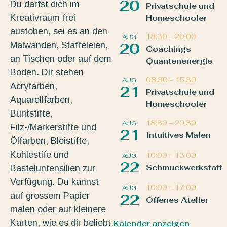
20
Du darfst dich im
Privatschule und
Kreativraum frei
Homeschooler
austoben, sei es an den
18:30
–
20:00
AUG.
Malwänden, Staffeleien,
20
Coachings
an Tischen oder auf dem
Quantenenergie
Boden. Dir stehen
08:30
–
15:30
AUG.
Acryfarben,
21
Privatschule und
Aquarellfarben,
Homeschooler
Buntstifte,
18:30
–
20:30
AUG.
Filz-/Markerstifte und
21
Intuitives Malen
Ölfarben, Bleistifte,
Kohlestife und
10:00
–
13:00
AUG.
22
Schmuckwerkstatt
Basteluntensilien zur
Verfügung. Du kannst
10:00
–
17:00
AUG.
auf grossem Papier
22
Offenes Atelier
malen oder auf kleinere
Karten, wie es dir beliebt.
Kalender anzeigen