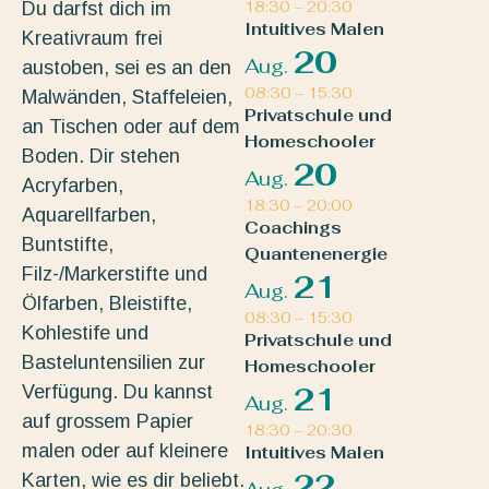
Du darfst dich im
18:30
–
20:30
Intuitives Malen
Kreativraum frei
20
Aug.
austoben, sei es an den
08:30
–
15:30
Malwänden, Staffeleien,
Privatschule und
an Tischen oder auf dem
Homeschooler
Boden. Dir stehen
20
Aug.
Acryfarben,
18:30
–
20:00
Aquarellfarben,
Coachings
Buntstifte,
Quantenenergie
Filz-/Markerstifte und
21
Aug.
Ölfarben, Bleistifte,
08:30
–
15:30
Kohlestife und
Privatschule und
Basteluntensilien zur
Homeschooler
Verfügung. Du kannst
21
Aug.
auf grossem Papier
18:30
–
20:30
malen oder auf kleinere
Intuitives Malen
22
Karten, wie es dir beliebt.