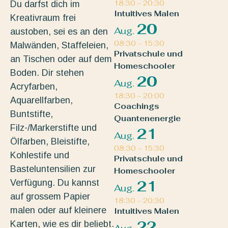
Du darfst dich im
18:30
–
20:30
Intuitives Malen
Kreativraum frei
20
Aug.
austoben, sei es an den
08:30
–
15:30
Malwänden, Staffeleien,
Privatschule und
an Tischen oder auf dem
Homeschooler
Boden. Dir stehen
20
Aug.
Acryfarben,
18:30
–
20:00
Aquarellfarben,
Coachings
Buntstifte,
Quantenenergie
Filz-/Markerstifte und
21
Aug.
Ölfarben, Bleistifte,
08:30
–
15:30
Kohlestife und
Privatschule und
Basteluntensilien zur
Homeschooler
Verfügung. Du kannst
21
Aug.
auf grossem Papier
18:30
–
20:30
malen oder auf kleinere
Intuitives Malen
22
Karten, wie es dir beliebt.