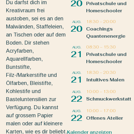
20
Du darfst dich im
Privatschule und
Kreativraum frei
Homeschooler
austoben, sei es an den
18:30
–
20:00
AUG.
Malwänden, Staffeleien,
20
Coachings
an Tischen oder auf dem
Quantenenergie
Boden. Dir stehen
08:30
–
15:30
AUG.
Acryfarben,
21
Privatschule und
Aquarellfarben,
Homeschooler
Buntstifte,
18:30
–
20:30
AUG.
Filz-/Markerstifte und
21
Intuitives Malen
Ölfarben, Bleistifte,
Kohlestife und
10:00
–
13:00
AUG.
22
Schmuckwerkstatt
Basteluntensilien zur
Verfügung. Du kannst
10:00
–
17:00
AUG.
auf grossem Papier
22
Offenes Atelier
malen oder auf kleinere
Karten, wie es dir beliebt.
Kalender anzeigen