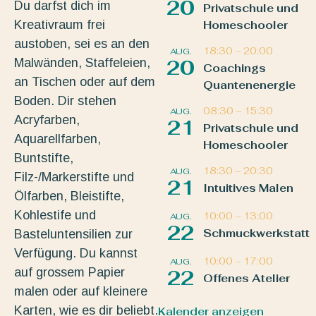
20
Du darfst dich im
Privatschule und
Kreativraum frei
Homeschooler
austoben, sei es an den
18:30
–
20:00
AUG.
Malwänden, Staffeleien,
20
Coachings
an Tischen oder auf dem
Quantenenergie
Boden. Dir stehen
08:30
–
15:30
AUG.
Acryfarben,
21
Privatschule und
Aquarellfarben,
Homeschooler
Buntstifte,
18:30
–
20:30
AUG.
Filz-/Markerstifte und
21
Intuitives Malen
Ölfarben, Bleistifte,
Kohlestife und
10:00
–
13:00
AUG.
22
Schmuckwerkstatt
Basteluntensilien zur
Verfügung. Du kannst
10:00
–
17:00
AUG.
auf grossem Papier
22
Offenes Atelier
malen oder auf kleinere
Karten, wie es dir beliebt.
Kalender anzeigen