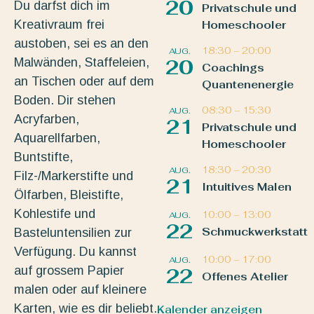
20
Du darfst dich im
Privatschule und
Kreativraum frei
Homeschooler
austoben, sei es an den
18:30
–
20:00
AUG.
Malwänden, Staffeleien,
20
Coachings
an Tischen oder auf dem
Quantenenergie
Boden. Dir stehen
08:30
–
15:30
AUG.
Acryfarben,
21
Privatschule und
Aquarellfarben,
Homeschooler
Buntstifte,
18:30
–
20:30
AUG.
Filz-/Markerstifte und
21
Intuitives Malen
Ölfarben, Bleistifte,
Kohlestife und
10:00
–
13:00
AUG.
22
Schmuckwerkstatt
Basteluntensilien zur
Verfügung. Du kannst
10:00
–
17:00
AUG.
auf grossem Papier
22
Offenes Atelier
malen oder auf kleinere
Karten, wie es dir beliebt.
Kalender anzeigen