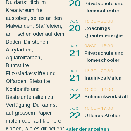
20
Du darfst dich im
Privatschule und
Kreativraum frei
Homeschooler
austoben, sei es an den
18:30
–
20:00
AUG.
Malwänden, Staffeleien,
20
Coachings
an Tischen oder auf dem
Quantenenergie
Boden. Dir stehen
08:30
–
15:30
AUG.
Acryfarben,
21
Privatschule und
Aquarellfarben,
Homeschooler
Buntstifte,
18:30
–
20:30
AUG.
Filz-/Markerstifte und
21
Intuitives Malen
Ölfarben, Bleistifte,
Kohlestife und
10:00
–
13:00
AUG.
22
Schmuckwerkstatt
Basteluntensilien zur
Verfügung. Du kannst
10:00
–
17:00
AUG.
auf grossem Papier
22
Offenes Atelier
malen oder auf kleinere
Karten, wie es dir beliebt.
Kalender anzeigen