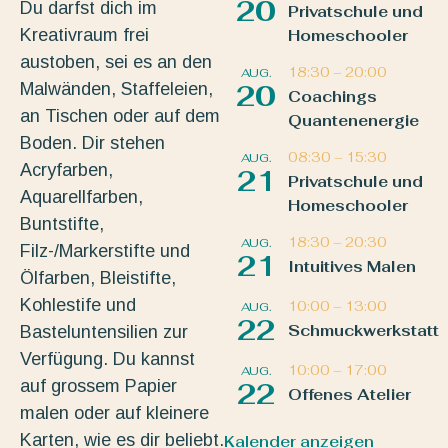
20
Du darfst dich im
Privatschule und
Kreativraum frei
Homeschooler
austoben, sei es an den
18:30
–
20:00
AUG.
Malwänden, Staffeleien,
20
Coachings
an Tischen oder auf dem
Quantenenergie
Boden. Dir stehen
08:30
–
15:30
AUG.
Acryfarben,
21
Privatschule und
Aquarellfarben,
Homeschooler
Buntstifte,
18:30
–
20:30
AUG.
Filz-/Markerstifte und
21
Intuitives Malen
Ölfarben, Bleistifte,
Kohlestife und
10:00
–
13:00
AUG.
22
Schmuckwerkstatt
Basteluntensilien zur
Verfügung. Du kannst
10:00
–
17:00
AUG.
auf grossem Papier
22
Offenes Atelier
malen oder auf kleinere
Karten, wie es dir beliebt.
Kalender anzeigen