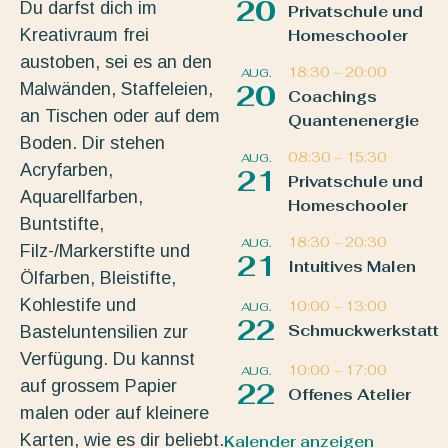
20
Du darfst dich im
Privatschule und
Kreativraum frei
Homeschooler
austoben, sei es an den
18:30
–
20:00
AUG.
Malwänden, Staffeleien,
20
Coachings
an Tischen oder auf dem
Quantenenergie
Boden. Dir stehen
08:30
–
15:30
AUG.
Acryfarben,
21
Privatschule und
Aquarellfarben,
Homeschooler
Buntstifte,
18:30
–
20:30
AUG.
Filz-/Markerstifte und
21
Intuitives Malen
Ölfarben, Bleistifte,
Kohlestife und
10:00
–
13:00
AUG.
22
Schmuckwerkstatt
Basteluntensilien zur
Verfügung. Du kannst
10:00
–
17:00
AUG.
auf grossem Papier
22
Offenes Atelier
malen oder auf kleinere
Karten, wie es dir beliebt.
Kalender anzeigen