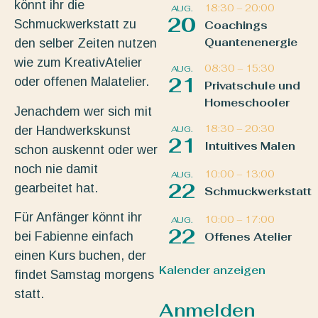
könnt ihr die
18:30
–
20:00
AUG.
20
Schmuckwerkstatt zu
Coachings
Quantenenergie
den selber Zeiten nutzen
wie zum KreativAtelier
08:30
–
15:30
AUG.
21
oder offenen Malatelier.
Privatschule und
Homeschooler
Jenachdem wer sich mit
18:30
–
20:30
der Handwerkskunst
AUG.
21
Intuitives Malen
schon auskennt oder wer
noch nie damit
10:00
–
13:00
AUG.
22
gearbeitet hat.
Schmuckwerkstatt
Für Anfänger könnt ihr
10:00
–
17:00
AUG.
22
bei Fabienne einfach
Offenes Atelier
einen Kurs buchen, der
Kalender anzeigen
findet Samstag morgens
statt.
Anmelden