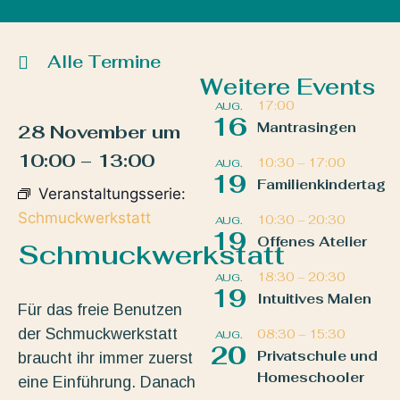
Alle Termine
Weitere Events
17:00
AUG.
16
Mantrasingen
28 November
um
10:00
–
13:00
10:30
–
17:00
AUG.
19
Familienkindertag
Veranstaltungsserie:
Schmuckwerkstatt
10:30
–
20:30
AUG.
19
Offenes Atelier
Schmuckwerkstatt
18:30
–
20:30
AUG.
19
Intuitives Malen
Für das freie Benutzen
der Schmuckwerkstatt
08:30
–
15:30
AUG.
20
Privatschule und
braucht ihr immer zuerst
Homeschooler
eine Einführung. Danach