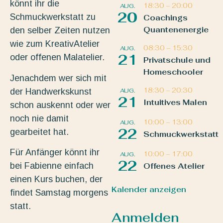
könnt ihr die
18:30
–
20:00
AUG.
20
Schmuckwerkstatt zu
Coachings
Quantenenergie
den selber Zeiten nutzen
wie zum KreativAtelier
08:30
–
15:30
AUG.
21
oder offenen Malatelier.
Privatschule und
Homeschooler
Jenachdem wer sich mit
18:30
–
20:30
der Handwerkskunst
AUG.
21
Intuitives Malen
schon auskennt oder wer
noch nie damit
10:00
–
13:00
AUG.
22
gearbeitet hat.
Schmuckwerkstatt
Für Anfänger könnt ihr
10:00
–
17:00
AUG.
22
bei Fabienne einfach
Offenes Atelier
einen Kurs buchen, der
Kalender anzeigen
findet Samstag morgens
statt.
Anmelden