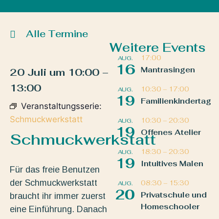
Alle Termine
Weitere Events
17:00
AUG.
16
Mantrasingen
20 Juli
um
10:00
–
13:00
10:30
–
17:00
AUG.
19
Familienkindertag
Veranstaltungsserie:
Schmuckwerkstatt
10:30
–
20:30
AUG.
19
Offenes Atelier
Schmuckwerkstatt
18:30
–
20:30
AUG.
19
Intuitives Malen
Für das freie Benutzen
der Schmuckwerkstatt
08:30
–
15:30
AUG.
20
Privatschule und
braucht ihr immer zuerst
Homeschooler
eine Einführung. Danach