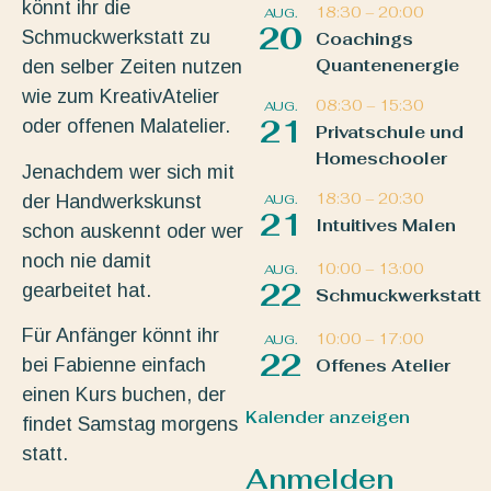
könnt ihr die
18:30
–
20:00
AUG.
20
Schmuckwerkstatt zu
Coachings
Quantenenergie
den selber Zeiten nutzen
wie zum KreativAtelier
08:30
–
15:30
AUG.
21
oder offenen Malatelier.
Privatschule und
Homeschooler
Jenachdem wer sich mit
18:30
–
20:30
der Handwerkskunst
AUG.
21
Intuitives Malen
schon auskennt oder wer
noch nie damit
10:00
–
13:00
AUG.
22
gearbeitet hat.
Schmuckwerkstatt
Für Anfänger könnt ihr
10:00
–
17:00
AUG.
22
bei Fabienne einfach
Offenes Atelier
einen Kurs buchen, der
Kalender anzeigen
findet Samstag morgens
statt.
Anmelden