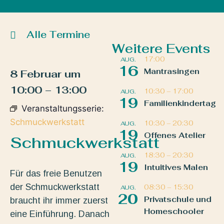
Alle Termine
Weitere Events
17:00
AUG.
16
Mantrasingen
8 Februar
um
10:00
–
13:00
10:30
–
17:00
AUG.
19
Familienkindertag
Veranstaltungsserie:
Schmuckwerkstatt
10:30
–
20:30
AUG.
19
Offenes Atelier
Schmuckwerkstatt
18:30
–
20:30
AUG.
19
Intuitives Malen
Für das freie Benutzen
der Schmuckwerkstatt
08:30
–
15:30
AUG.
20
Privatschule und
braucht ihr immer zuerst
Homeschooler
eine Einführung. Danach