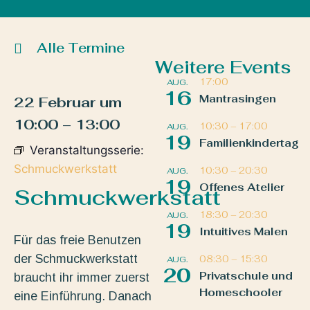
Alle Termine
Weitere Events
17:00
AUG.
16
Mantrasingen
22 Februar
um
10:00
–
13:00
10:30
–
17:00
AUG.
19
Familienkindertag
Veranstaltungsserie:
Schmuckwerkstatt
10:30
–
20:30
AUG.
19
Offenes Atelier
Schmuckwerkstatt
18:30
–
20:30
AUG.
19
Intuitives Malen
Für das freie Benutzen
der Schmuckwerkstatt
08:30
–
15:30
AUG.
20
Privatschule und
braucht ihr immer zuerst
Homeschooler
eine Einführung. Danach