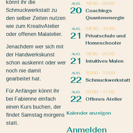
könnt ihr die
18:30
–
20:00
AUG.
20
Schmuckwerkstatt zu
Coachings
Quantenenergie
den selber Zeiten nutzen
wie zum KreativAtelier
08:30
–
15:30
AUG.
21
oder offenen Malatelier.
Privatschule und
Homeschooler
Jenachdem wer sich mit
18:30
–
20:30
der Handwerkskunst
AUG.
21
Intuitives Malen
schon auskennt oder wer
noch nie damit
10:00
–
13:00
AUG.
22
gearbeitet hat.
Schmuckwerkstatt
Für Anfänger könnt ihr
10:00
–
17:00
AUG.
22
bei Fabienne einfach
Offenes Atelier
einen Kurs buchen, der
Kalender anzeigen
findet Samstag morgens
statt.
Anmelden