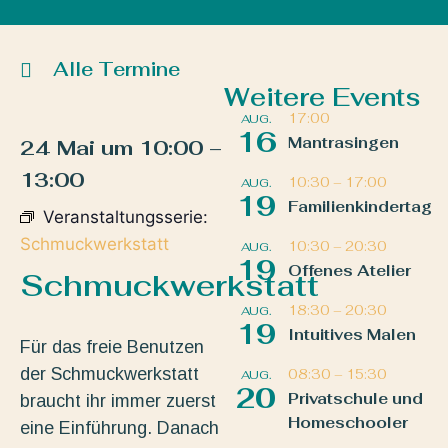
Alle Termine
Weitere Events
17:00
AUG.
16
Mantrasingen
24 Mai
um
10:00
–
13:00
10:30
–
17:00
AUG.
19
Familienkindertag
Veranstaltungsserie:
Schmuckwerkstatt
10:30
–
20:30
AUG.
19
Offenes Atelier
Schmuckwerkstatt
18:30
–
20:30
AUG.
19
Intuitives Malen
Für das freie Benutzen
der Schmuckwerkstatt
08:30
–
15:30
AUG.
20
Privatschule und
braucht ihr immer zuerst
Homeschooler
eine Einführung. Danach