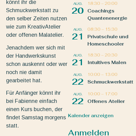
könnt ihr die
18:30
–
20:00
AUG.
20
Schmuckwerkstatt zu
Coachings
Quantenenergie
den selber Zeiten nutzen
wie zum KreativAtelier
08:30
–
15:30
AUG.
21
oder offenen Malatelier.
Privatschule und
Homeschooler
Jenachdem wer sich mit
18:30
–
20:30
der Handwerkskunst
AUG.
21
Intuitives Malen
schon auskennt oder wer
noch nie damit
10:00
–
13:00
AUG.
22
gearbeitet hat.
Schmuckwerkstatt
Für Anfänger könnt ihr
10:00
–
17:00
AUG.
22
bei Fabienne einfach
Offenes Atelier
einen Kurs buchen, der
Kalender anzeigen
findet Samstag morgens
statt.
Anmelden