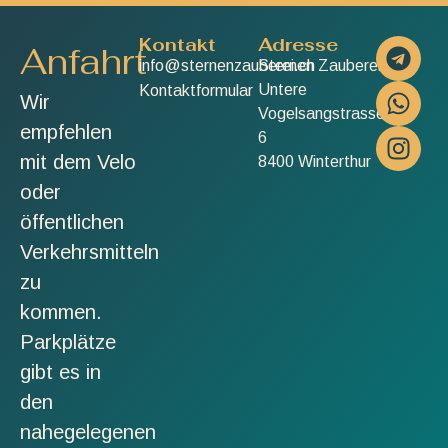
Kontakt
Adresse
Anfahrt
info@sternenzauberei.ch
Sternen Zauberei
Untere
Kontaktformular
Wir
Vogelsangstrasse
empfehlen
6
mit dem Velo
8400 Winterthur
oder
öffentlichen
Verkehrsmitteln
zu
kommen.
Parkplätze
gibt es in
den
nahegelegenen