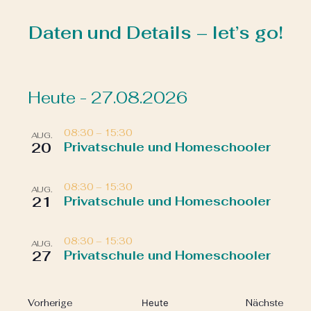
Daten und Details – let’s go!
Heute
 - 
27.08.2026
Datum
List
auswählen.
08:30
–
15:30
AUG.
20
Privatschule und Homeschooler
of
Veranstaltungen
08:30
–
15:30
AUG.
21
Privatschule und Homeschooler
in
Photo
08:30
–
15:30
AUG.
27
Privatschule und Homeschooler
View
Veranstaltungen
Veran
Vorherige
Heute
Nächste