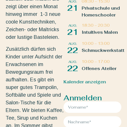
08:30
–
15:30
AUG.
21
zeigt über einen Monat
Privatschule und
hinweg immer 1-3 neue
Homeschooler
coole Kunsttechniken,
18:30
–
20:30
AUG.
Zeichen- oder Maltricks
21
Intuitives Malen
oder lustige Basteleien.
10:00
–
13:00
AUG.
22
Zusätzlich dürfen sich
Schmuckwerkstatt
Kinder unter Aufsicht der
10:00
–
17:00
AUG.
Erwachsenen im
22
Offenes Atelier
Bewegungsraum frei
aufhalten. Es gibt ein
Kalender anzeigen
super gutes Trampolin,
Softbälle und Spiele und
Anmelden
Salon-Tische für die
Eltern. Wir bieten Kaffee,
Tee, Sirup und Kuchen
an. Im Sommer gibst