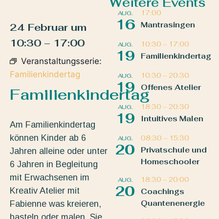
Weitere Events
17:00
AUG.
16
Mantrasingen
24 Februar
um
10:30
–
17:00
10:30
–
17:00
AUG.
19
Familienkindertag
Veranstaltungsserie:
Familienkindertag
10:30
–
20:30
AUG.
19
Offenes Atelier
Familienkindertag
18:30
–
20:30
AUG.
19
Intuitives Malen
Am Familienkindertag
können Kinder ab 6
08:30
–
15:30
AUG.
20
Privatschule und
Jahren alleine oder unter
Homeschooler
6 Jahren in Begleitung
mit Erwachsenen im
18:30
–
20:00
AUG.
20
Kreativ Atelier mit
Coachings
Quantenenergie
Fabienne was kreieren,
basteln oder malen. Sie