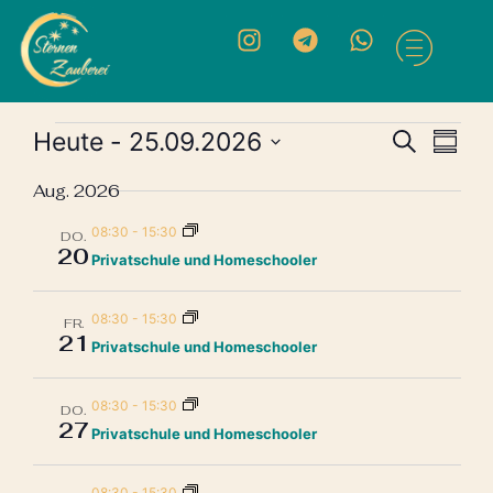
Vera
Ve
Heute
 - 
25.09.2026
Suche
Zusa
Datum
An
Such
auswählen.
Aug. 2026
Na
und
08:30
-
15:30
DO.
20
Privatschule und Homeschooler
Ansic
Navi
08:30
-
15:30
FR.
21
Privatschule und Homeschooler
08:30
-
15:30
DO.
27
Privatschule und Homeschooler
08:30
-
15:30