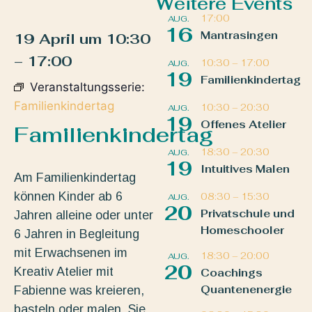
Weitere Events
17:00
AUG.
16
Mantrasingen
19 April
um
10:30
–
17:00
10:30
–
17:00
AUG.
19
Familienkindertag
Veranstaltungsserie:
Familienkindertag
10:30
–
20:30
AUG.
19
Offenes Atelier
Familienkindertag
18:30
–
20:30
AUG.
19
Intuitives Malen
Am Familienkindertag
können Kinder ab 6
08:30
–
15:30
AUG.
20
Privatschule und
Jahren alleine oder unter
Homeschooler
6 Jahren in Begleitung
mit Erwachsenen im
18:30
–
20:00
AUG.
20
Kreativ Atelier mit
Coachings
Quantenenergie
Fabienne was kreieren,
basteln oder malen. Sie