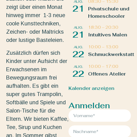
08:30
–
15:30
AUG.
21
zeigt über einen Monat
Privatschule und
hinweg immer 1-3 neue
Homeschooler
coole Kunsttechniken,
18:30
–
20:30
AUG.
Zeichen- oder Maltricks
21
Intuitives Malen
oder lustige Basteleien.
10:00
–
13:00
AUG.
22
Zusätzlich dürfen sich
Schmuckwerkstatt
Kinder unter Aufsicht der
10:00
–
17:00
AUG.
Erwachsenen im
22
Offenes Atelier
Bewegungsraum frei
aufhalten. Es gibt ein
Kalender anzeigen
super gutes Trampolin,
Softbälle und Spiele und
Anmelden
Salon-Tische für die
Eltern. Wir bieten Kaffee,
Tee, Sirup und Kuchen
an. Im Sommer gibst