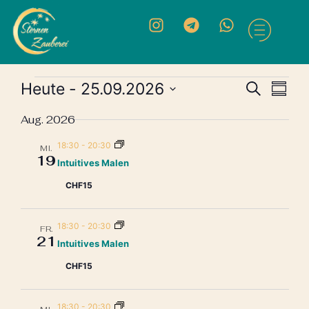
Vera
Ve
Heute
 - 
25.09.2026
Suche
Zusa
Datum
An
Such
auswählen.
Aug. 2026
Na
und
18:30
-
20:30
MI.
19
Intuitives Malen
Ansic
CHF15
Navi
18:30
-
20:30
FR.
21
Intuitives Malen
CHF15
18:30
-
20:30