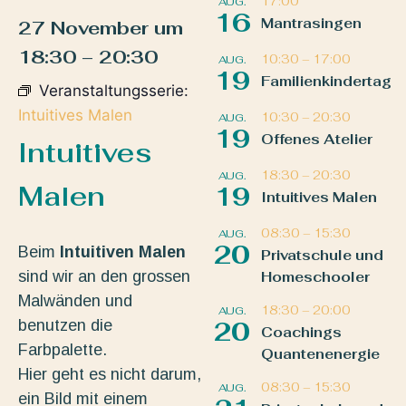
17:00
AUG.
16
Mantrasingen
27 November
um
18:30
–
20:30
10:30
–
17:00
AUG.
19
Familienkindertag
Veranstaltungsserie:
Intuitives Malen
10:30
–
20:30
AUG.
19
Offenes Atelier
Intuitives
18:30
–
20:30
AUG.
Malen
19
Intuitives Malen
08:30
–
15:30
AUG.
20
Beim
Intuitiven Malen
Privatschule und
sind wir an den grossen
Homeschooler
Malwänden und
18:30
–
20:00
AUG.
benutzen die
20
Coachings
Farbpalette.
Quantenenergie
Hier geht es nicht darum,
08:30
–
15:30
AUG.
ein Bild mit einem