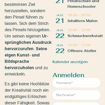
21
Privatschule und
bestimmten Ziel
Homeschooler
herzustellen, sondern
18:30
–
20:30
AUG.
den Pinsel führen zu
21
Intuitives Malen
lassen. Sich dem Strich
des Pinsels hinzugeben.
10:00
–
13:00
AUG.
22
Schmuckwerkstatt
Um seinen eigenen
Ur-
sprünglichen Ausdruck
10:00
–
17:00
AUG.
hervorzurufen
.
Seine
22
Offenes Atelier
eigen Kunst- und
Bildsprache
Kalender anzeigen
hervorzuholen
und zu
Anmelden
entwickeln.
Es gibt keine Hochblüte
der Kreativität noch ein
endgültiges Erlöschen
dieser Fähigkeit. Sowas