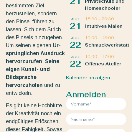
21
Privatschule und
bestimmten Ziel
Homeschooler
herzustellen, sondern
18:30
–
20:30
AUG.
den Pinsel führen zu
21
Intuitives Malen
lassen. Sich dem Strich
des Pinsels hinzugeben.
10:00
–
13:00
AUG.
22
Schmuckwerkstatt
Um seinen eigenen
Ur-
sprünglichen Ausdruck
10:00
–
17:00
AUG.
hervorzurufen
.
Seine
22
Offenes Atelier
eigen Kunst- und
Bildsprache
Kalender anzeigen
hervorzuholen
und zu
Anmelden
entwickeln.
Es gibt keine Hochblüte
der Kreativität noch ein
endgültiges Erlöschen
dieser Fähigkeit. Sowas