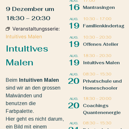
17:00
AUG.
16
Mantrasingen
9 Dezember
um
18:30
–
20:30
10:30
–
17:00
AUG.
19
Familienkindertag
Veranstaltungsserie:
Intuitives Malen
10:30
–
20:30
AUG.
19
Offenes Atelier
Intuitives
18:30
–
20:30
AUG.
Malen
19
Intuitives Malen
08:30
–
15:30
AUG.
20
Beim
Intuitiven Malen
Privatschule und
sind wir an den grossen
Homeschooler
Malwänden und
18:30
–
20:00
AUG.
benutzen die
20
Coachings
Farbpalette.
Quantenenergie
Hier geht es nicht darum,
08:30
–
15:30
AUG.
ein Bild mit einem