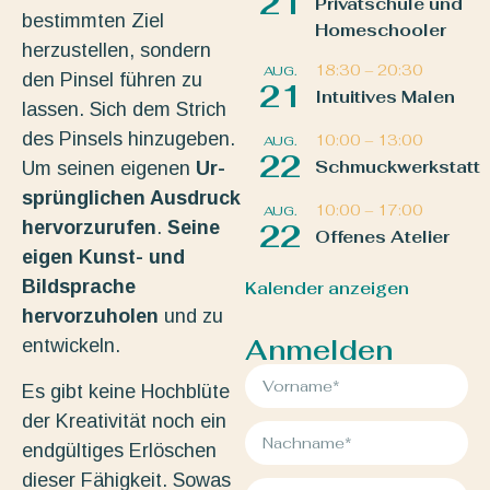
21
Privatschule und
bestimmten Ziel
Homeschooler
herzustellen, sondern
18:30
–
20:30
AUG.
den Pinsel führen zu
21
Intuitives Malen
lassen. Sich dem Strich
des Pinsels hinzugeben.
10:00
–
13:00
AUG.
22
Schmuckwerkstatt
Um seinen eigenen
Ur-
sprünglichen Ausdruck
10:00
–
17:00
AUG.
hervorzurufen
.
Seine
22
Offenes Atelier
eigen Kunst- und
Bildsprache
Kalender anzeigen
hervorzuholen
und zu
Anmelden
entwickeln.
Es gibt keine Hochblüte
der Kreativität noch ein
endgültiges Erlöschen
dieser Fähigkeit. Sowas