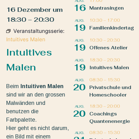
17:00
AUG.
16
Mantrasingen
16 Dezember
um
18:30
–
20:30
10:30
–
17:00
AUG.
19
Familienkindertag
Veranstaltungsserie:
Intuitives Malen
10:30
–
20:30
AUG.
19
Offenes Atelier
Intuitives
18:30
–
20:30
AUG.
Malen
19
Intuitives Malen
08:30
–
15:30
AUG.
20
Beim
Intuitiven Malen
Privatschule und
sind wir an den grossen
Homeschooler
Malwänden und
18:30
–
20:00
AUG.
benutzen die
20
Coachings
Farbpalette.
Quantenenergie
Hier geht es nicht darum,
08:30
–
15:30
AUG.
ein Bild mit einem