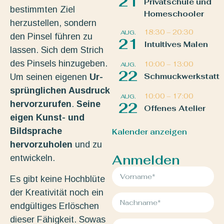
21
Privatschule und
bestimmten Ziel
Homeschooler
herzustellen, sondern
18:30
–
20:30
AUG.
den Pinsel führen zu
21
Intuitives Malen
lassen. Sich dem Strich
des Pinsels hinzugeben.
10:00
–
13:00
AUG.
22
Schmuckwerkstatt
Um seinen eigenen
Ur-
sprünglichen Ausdruck
10:00
–
17:00
AUG.
hervorzurufen
.
Seine
22
Offenes Atelier
eigen Kunst- und
Bildsprache
Kalender anzeigen
hervorzuholen
und zu
Anmelden
entwickeln.
Es gibt keine Hochblüte
der Kreativität noch ein
endgültiges Erlöschen
dieser Fähigkeit. Sowas