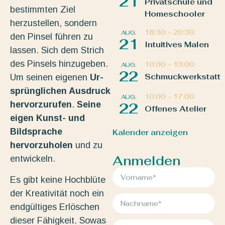
21
Privatschule und
bestimmten Ziel
Homeschooler
herzustellen, sondern
18:30
–
20:30
AUG.
den Pinsel führen zu
21
Intuitives Malen
lassen. Sich dem Strich
des Pinsels hinzugeben.
10:00
–
13:00
AUG.
22
Schmuckwerkstatt
Um seinen eigenen
Ur-
sprünglichen Ausdruck
10:00
–
17:00
AUG.
hervorzurufen
.
Seine
22
Offenes Atelier
eigen Kunst- und
Bildsprache
Kalender anzeigen
hervorzuholen
und zu
Anmelden
entwickeln.
Es gibt keine Hochblüte
der Kreativität noch ein
endgültiges Erlöschen
dieser Fähigkeit. Sowas