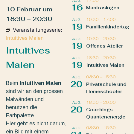
17:00
AUG.
16
Mantrasingen
10 Februar
um
18:30
–
20:30
10:30
–
17:00
AUG.
19
Familienkindertag
Veranstaltungsserie:
Intuitives Malen
10:30
–
20:30
AUG.
19
Offenes Atelier
Intuitives
18:30
–
20:30
AUG.
Malen
19
Intuitives Malen
08:30
–
15:30
AUG.
20
Beim
Intuitiven Malen
Privatschule und
sind wir an den grossen
Homeschooler
Malwänden und
18:30
–
20:00
AUG.
benutzen die
20
Coachings
Farbpalette.
Quantenenergie
Hier geht es nicht darum,
08:30
–
15:30
AUG.
ein Bild mit einem