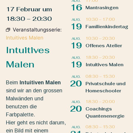
17:00
AUG.
16
Mantrasingen
17 Februar
um
18:30
–
20:30
10:30
–
17:00
AUG.
19
Familienkindertag
Veranstaltungsserie:
Intuitives Malen
10:30
–
20:30
AUG.
19
Offenes Atelier
Intuitives
18:30
–
20:30
AUG.
Malen
19
Intuitives Malen
08:30
–
15:30
AUG.
20
Beim
Intuitiven Malen
Privatschule und
sind wir an den grossen
Homeschooler
Malwänden und
18:30
–
20:00
AUG.
benutzen die
20
Coachings
Farbpalette.
Quantenenergie
Hier geht es nicht darum,
08:30
–
15:30
AUG.
ein Bild mit einem