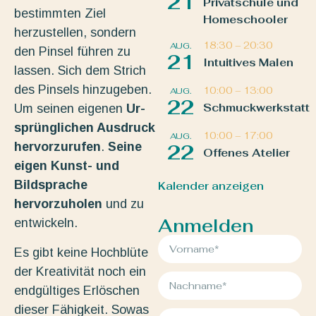
21
Privatschule und
bestimmten Ziel
Homeschooler
herzustellen, sondern
18:30
–
20:30
AUG.
den Pinsel führen zu
21
Intuitives Malen
lassen. Sich dem Strich
des Pinsels hinzugeben.
10:00
–
13:00
AUG.
22
Schmuckwerkstatt
Um seinen eigenen
Ur-
sprünglichen Ausdruck
10:00
–
17:00
AUG.
hervorzurufen
.
Seine
22
Offenes Atelier
eigen Kunst- und
Bildsprache
Kalender anzeigen
hervorzuholen
und zu
Anmelden
entwickeln.
Es gibt keine Hochblüte
der Kreativität noch ein
endgültiges Erlöschen
dieser Fähigkeit. Sowas