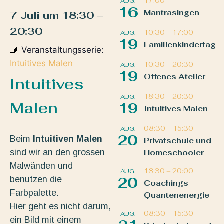
17:00
AUG.
16
Mantrasingen
7 Juli
um
18:30
–
20:30
10:30
–
17:00
AUG.
19
Familienkindertag
Veranstaltungsserie:
Intuitives Malen
10:30
–
20:30
AUG.
19
Offenes Atelier
Intuitives
18:30
–
20:30
AUG.
Malen
19
Intuitives Malen
08:30
–
15:30
AUG.
20
Beim
Intuitiven Malen
Privatschule und
sind wir an den grossen
Homeschooler
Malwänden und
18:30
–
20:00
AUG.
benutzen die
20
Coachings
Farbpalette.
Quantenenergie
Hier geht es nicht darum,
08:30
–
15:30
AUG.
ein Bild mit einem