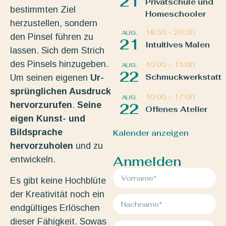
21
Privatschule und
bestimmten Ziel
Homeschooler
herzustellen, sondern
18:30
–
20:30
AUG.
den Pinsel führen zu
21
Intuitives Malen
lassen. Sich dem Strich
des Pinsels hinzugeben.
10:00
–
13:00
AUG.
22
Schmuckwerkstatt
Um seinen eigenen
Ur-
sprünglichen Ausdruck
10:00
–
17:00
AUG.
hervorzurufen
.
Seine
22
Offenes Atelier
eigen Kunst- und
Bildsprache
Kalender anzeigen
hervorzuholen
und zu
Anmelden
entwickeln.
Es gibt keine Hochblüte
der Kreativität noch ein
endgültiges Erlöschen
dieser Fähigkeit. Sowas