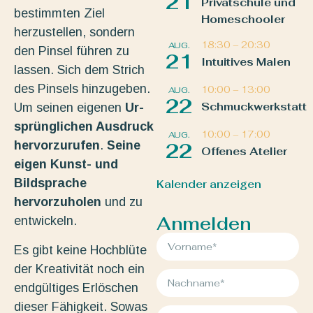
21
Privatschule und
bestimmten Ziel
Homeschooler
herzustellen, sondern
18:30
–
20:30
AUG.
den Pinsel führen zu
21
Intuitives Malen
lassen. Sich dem Strich
des Pinsels hinzugeben.
10:00
–
13:00
AUG.
22
Schmuckwerkstatt
Um seinen eigenen
Ur-
sprünglichen Ausdruck
10:00
–
17:00
AUG.
hervorzurufen
.
Seine
22
Offenes Atelier
eigen Kunst- und
Bildsprache
Kalender anzeigen
hervorzuholen
und zu
Anmelden
entwickeln.
Es gibt keine Hochblüte
der Kreativität noch ein
endgültiges Erlöschen
dieser Fähigkeit. Sowas