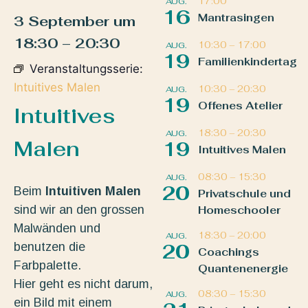
17:00
AUG.
16
Mantrasingen
3 September
um
18:30
–
20:30
10:30
–
17:00
AUG.
19
Familienkindertag
Veranstaltungsserie:
Intuitives Malen
10:30
–
20:30
AUG.
19
Offenes Atelier
Intuitives
18:30
–
20:30
AUG.
Malen
19
Intuitives Malen
08:30
–
15:30
AUG.
20
Beim
Intuitiven Malen
Privatschule und
sind wir an den grossen
Homeschooler
Malwänden und
18:30
–
20:00
AUG.
benutzen die
20
Coachings
Farbpalette.
Quantenenergie
Hier geht es nicht darum,
08:30
–
15:30
AUG.
ein Bild mit einem