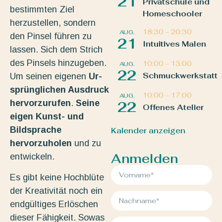
21
Privatschule und
bestimmten Ziel
Homeschooler
herzustellen, sondern
18:30
–
20:30
AUG.
den Pinsel führen zu
21
Intuitives Malen
lassen. Sich dem Strich
des Pinsels hinzugeben.
10:00
–
13:00
AUG.
22
Schmuckwerkstatt
Um seinen eigenen
Ur-
sprünglichen Ausdruck
10:00
–
17:00
AUG.
hervorzurufen
.
Seine
22
Offenes Atelier
eigen Kunst- und
Bildsprache
Kalender anzeigen
hervorzuholen
und zu
Anmelden
entwickeln.
Es gibt keine Hochblüte
der Kreativität noch ein
endgültiges Erlöschen
dieser Fähigkeit. Sowas