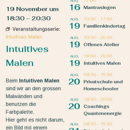
17:00
AUG.
16
Mantrasingen
19 November
um
18:30
–
20:30
10:30
–
17:00
AUG.
19
Familienkindertag
Veranstaltungsserie:
Intuitives Malen
10:30
–
20:30
AUG.
19
Offenes Atelier
Intuitives
18:30
–
20:30
AUG.
Malen
19
Intuitives Malen
08:30
–
15:30
AUG.
20
Beim
Intuitiven Malen
Privatschule und
sind wir an den grossen
Homeschooler
Malwänden und
18:30
–
20:00
AUG.
benutzen die
20
Coachings
Farbpalette.
Quantenenergie
Hier geht es nicht darum,
08:30
–
15:30
AUG.
ein Bild mit einem