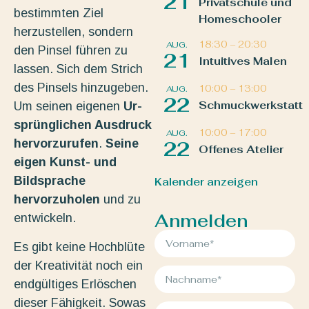
21
Privatschule und
bestimmten Ziel
Homeschooler
herzustellen, sondern
18:30
–
20:30
AUG.
den Pinsel führen zu
21
Intuitives Malen
lassen. Sich dem Strich
des Pinsels hinzugeben.
10:00
–
13:00
AUG.
22
Schmuckwerkstatt
Um seinen eigenen
Ur-
sprünglichen Ausdruck
10:00
–
17:00
AUG.
hervorzurufen
.
Seine
22
Offenes Atelier
eigen Kunst- und
Bildsprache
Kalender anzeigen
hervorzuholen
und zu
Anmelden
entwickeln.
Es gibt keine Hochblüte
der Kreativität noch ein
endgültiges Erlöschen
dieser Fähigkeit. Sowas