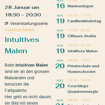
17:00
AUG.
16
Mantrasingen
28 Januar
um
18:30
–
20:30
10:30
–
17:00
AUG.
19
Familienkindertag
Veranstaltungsserie:
Intuitives Malen
10:30
–
20:30
AUG.
19
Offenes Atelier
Intuitives
18:30
–
20:30
AUG.
Malen
19
Intuitives Malen
08:30
–
15:30
AUG.
20
Beim
Intuitiven Malen
Privatschule und
sind wir an den grossen
Homeschooler
Malwänden und
18:30
–
20:00
AUG.
benutzen die
20
Coachings
Farbpalette.
Quantenenergie
Hier geht es nicht darum,
08:30
–
15:30
AUG.
ein Bild mit einem