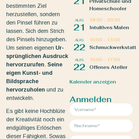
21
Privatschule und
bestimmten Ziel
Homeschooler
herzustellen, sondern
18:30
–
20:30
AUG.
den Pinsel führen zu
21
Intuitives Malen
lassen. Sich dem Strich
des Pinsels hinzugeben.
10:00
–
13:00
AUG.
22
Schmuckwerkstatt
Um seinen eigenen
Ur-
sprünglichen Ausdruck
10:00
–
17:00
AUG.
hervorzurufen
.
Seine
22
Offenes Atelier
eigen Kunst- und
Bildsprache
Kalender anzeigen
hervorzuholen
und zu
Anmelden
entwickeln.
Es gibt keine Hochblüte
der Kreativität noch ein
endgültiges Erlöschen
dieser Fähigkeit. Sowas