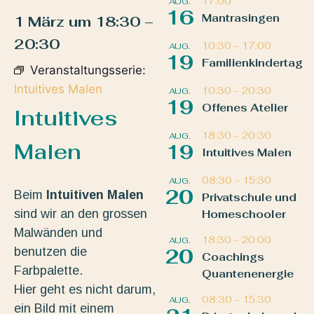
17:00
AUG.
16
Mantrasingen
1 März
um
18:30
–
20:30
10:30
–
17:00
AUG.
19
Familienkindertag
Veranstaltungsserie:
Intuitives Malen
10:30
–
20:30
AUG.
19
Offenes Atelier
Intuitives
18:30
–
20:30
AUG.
Malen
19
Intuitives Malen
08:30
–
15:30
AUG.
20
Beim
Intuitiven Malen
Privatschule und
sind wir an den grossen
Homeschooler
Malwänden und
18:30
–
20:00
AUG.
benutzen die
20
Coachings
Farbpalette.
Quantenenergie
Hier geht es nicht darum,
08:30
–
15:30
AUG.
ein Bild mit einem