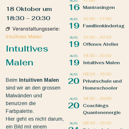
17:00
AUG.
16
Mantrasingen
18 Oktober
um
18:30
–
20:30
10:30
–
17:00
AUG.
19
Familienkindertag
Veranstaltungsserie:
Intuitives Malen
10:30
–
20:30
AUG.
19
Offenes Atelier
Intuitives
18:30
–
20:30
AUG.
Malen
19
Intuitives Malen
08:30
–
15:30
AUG.
20
Beim
Intuitiven Malen
Privatschule und
sind wir an den grossen
Homeschooler
Malwänden und
18:30
–
20:00
AUG.
benutzen die
20
Coachings
Farbpalette.
Quantenenergie
Hier geht es nicht darum,
08:30
–
15:30
AUG.
ein Bild mit einem