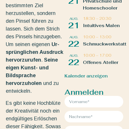
21
Privatschule und
bestimmten Ziel
Homeschooler
herzustellen, sondern
18:30
–
20:30
AUG.
den Pinsel führen zu
21
Intuitives Malen
lassen. Sich dem Strich
des Pinsels hinzugeben.
10:00
–
13:00
AUG.
22
Schmuckwerkstatt
Um seinen eigenen
Ur-
sprünglichen Ausdruck
10:00
–
17:00
AUG.
hervorzurufen
.
Seine
22
Offenes Atelier
eigen Kunst- und
Bildsprache
Kalender anzeigen
hervorzuholen
und zu
Anmelden
entwickeln.
Es gibt keine Hochblüte
der Kreativität noch ein
endgültiges Erlöschen
dieser Fähigkeit. Sowas