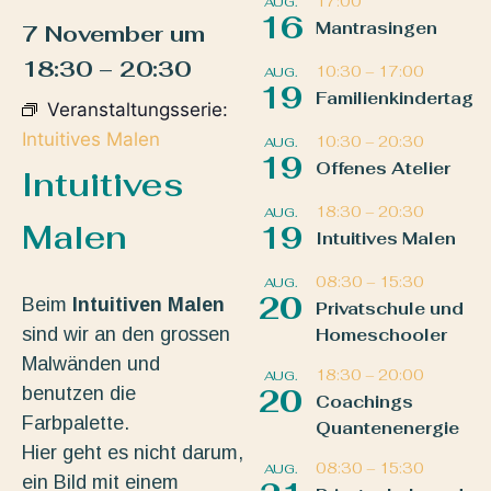
17:00
AUG.
16
Mantrasingen
7 November
um
18:30
–
20:30
10:30
–
17:00
AUG.
19
Familienkindertag
Veranstaltungsserie:
Intuitives Malen
10:30
–
20:30
AUG.
19
Offenes Atelier
Intuitives
18:30
–
20:30
AUG.
Malen
19
Intuitives Malen
08:30
–
15:30
AUG.
20
Beim
Intuitiven Malen
Privatschule und
sind wir an den grossen
Homeschooler
Malwänden und
18:30
–
20:00
AUG.
benutzen die
20
Coachings
Farbpalette.
Quantenenergie
Hier geht es nicht darum,
08:30
–
15:30
AUG.
ein Bild mit einem