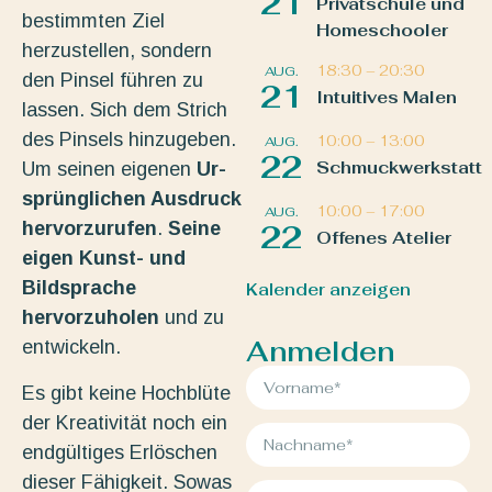
21
Privatschule und
bestimmten Ziel
Homeschooler
herzustellen, sondern
18:30
–
20:30
AUG.
den Pinsel führen zu
21
Intuitives Malen
lassen. Sich dem Strich
des Pinsels hinzugeben.
10:00
–
13:00
AUG.
22
Schmuckwerkstatt
Um seinen eigenen
Ur-
sprünglichen Ausdruck
10:00
–
17:00
AUG.
hervorzurufen
.
Seine
22
Offenes Atelier
eigen Kunst- und
Bildsprache
Kalender anzeigen
hervorzuholen
und zu
Anmelden
entwickeln.
Es gibt keine Hochblüte
der Kreativität noch ein
endgültiges Erlöschen
dieser Fähigkeit. Sowas