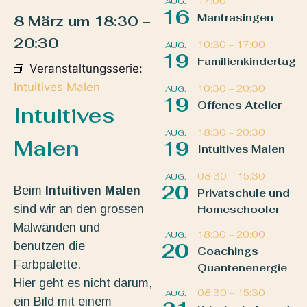
17:00
AUG.
16
Mantrasingen
8 März
um
18:30
–
20:30
10:30
–
17:00
AUG.
19
Familienkindertag
Veranstaltungsserie:
Intuitives Malen
10:30
–
20:30
AUG.
19
Offenes Atelier
Intuitives
18:30
–
20:30
AUG.
Malen
19
Intuitives Malen
08:30
–
15:30
AUG.
20
Beim
Intuitiven Malen
Privatschule und
sind wir an den grossen
Homeschooler
Malwänden und
18:30
–
20:00
AUG.
benutzen die
20
Coachings
Farbpalette.
Quantenenergie
Hier geht es nicht darum,
08:30
–
15:30
AUG.
ein Bild mit einem