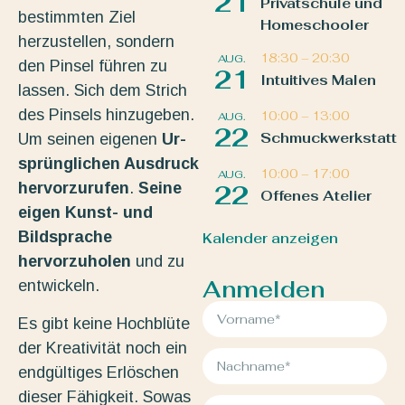
21
Privatschule und
bestimmten Ziel
Homeschooler
herzustellen, sondern
18:30
–
20:30
AUG.
den Pinsel führen zu
21
Intuitives Malen
lassen. Sich dem Strich
des Pinsels hinzugeben.
10:00
–
13:00
AUG.
22
Schmuckwerkstatt
Um seinen eigenen
Ur-
sprünglichen Ausdruck
10:00
–
17:00
AUG.
hervorzurufen
.
Seine
22
Offenes Atelier
eigen Kunst- und
Bildsprache
Kalender anzeigen
hervorzuholen
und zu
Anmelden
entwickeln.
Es gibt keine Hochblüte
der Kreativität noch ein
endgültiges Erlöschen
dieser Fähigkeit. Sowas