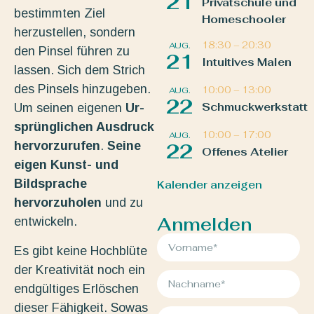
21
Privatschule und
bestimmten Ziel
Homeschooler
herzustellen, sondern
18:30
–
20:30
AUG.
den Pinsel führen zu
21
Intuitives Malen
lassen. Sich dem Strich
des Pinsels hinzugeben.
10:00
–
13:00
AUG.
22
Schmuckwerkstatt
Um seinen eigenen
Ur-
sprünglichen Ausdruck
10:00
–
17:00
AUG.
hervorzurufen
.
Seine
22
Offenes Atelier
eigen Kunst- und
Bildsprache
Kalender anzeigen
hervorzuholen
und zu
Anmelden
entwickeln.
Es gibt keine Hochblüte
der Kreativität noch ein
endgültiges Erlöschen
dieser Fähigkeit. Sowas