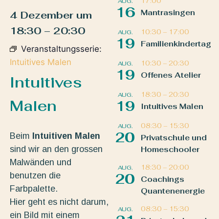
17:00
AUG.
16
Mantrasingen
4 Dezember
um
18:30
–
20:30
10:30
–
17:00
AUG.
19
Familienkindertag
Veranstaltungsserie:
Intuitives Malen
10:30
–
20:30
AUG.
19
Offenes Atelier
Intuitives
18:30
–
20:30
AUG.
Malen
19
Intuitives Malen
08:30
–
15:30
AUG.
20
Beim
Intuitiven Malen
Privatschule und
sind wir an den grossen
Homeschooler
Malwänden und
18:30
–
20:00
AUG.
benutzen die
20
Coachings
Farbpalette.
Quantenenergie
Hier geht es nicht darum,
08:30
–
15:30
AUG.
ein Bild mit einem