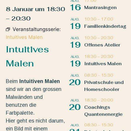
17:00
AUG.
16
Mantrasingen
8 Januar
um
18:30
–
20:30
10:30
–
17:00
AUG.
19
Familienkindertag
Veranstaltungsserie:
Intuitives Malen
10:30
–
20:30
AUG.
19
Offenes Atelier
Intuitives
18:30
–
20:30
AUG.
Malen
19
Intuitives Malen
08:30
–
15:30
AUG.
20
Beim
Intuitiven Malen
Privatschule und
sind wir an den grossen
Homeschooler
Malwänden und
18:30
–
20:00
AUG.
benutzen die
20
Coachings
Farbpalette.
Quantenenergie
Hier geht es nicht darum,
08:30
–
15:30
AUG.
ein Bild mit einem