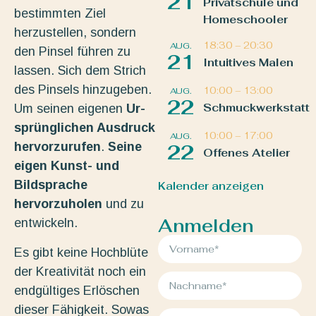
21
Privatschule und
bestimmten Ziel
Homeschooler
herzustellen, sondern
18:30
–
20:30
AUG.
den Pinsel führen zu
21
Intuitives Malen
lassen. Sich dem Strich
des Pinsels hinzugeben.
10:00
–
13:00
AUG.
22
Schmuckwerkstatt
Um seinen eigenen
Ur-
sprünglichen Ausdruck
10:00
–
17:00
AUG.
hervorzurufen
.
Seine
22
Offenes Atelier
eigen Kunst- und
Bildsprache
Kalender anzeigen
hervorzuholen
und zu
Anmelden
entwickeln.
Es gibt keine Hochblüte
der Kreativität noch ein
endgültiges Erlöschen
dieser Fähigkeit. Sowas