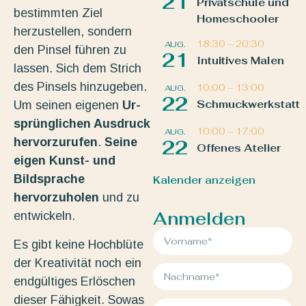
21
Privatschule und
bestimmten Ziel
Homeschooler
herzustellen, sondern
18:30
–
20:30
AUG.
den Pinsel führen zu
21
Intuitives Malen
lassen. Sich dem Strich
des Pinsels hinzugeben.
10:00
–
13:00
AUG.
22
Schmuckwerkstatt
Um seinen eigenen
Ur-
sprünglichen Ausdruck
10:00
–
17:00
AUG.
hervorzurufen
.
Seine
22
Offenes Atelier
eigen Kunst- und
Bildsprache
Kalender anzeigen
hervorzuholen
und zu
Anmelden
entwickeln.
Es gibt keine Hochblüte
der Kreativität noch ein
endgültiges Erlöschen
dieser Fähigkeit. Sowas