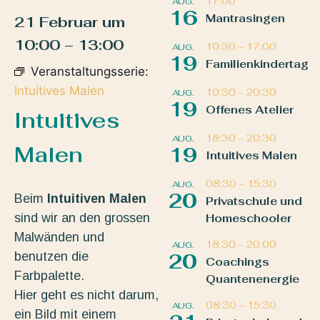
17:00
AUG.
16
Mantrasingen
21 Februar
um
10:00
–
13:00
10:30
–
17:00
AUG.
19
Familienkindertag
Veranstaltungsserie:
Intuitives Malen
10:30
–
20:30
AUG.
19
Offenes Atelier
Intuitives
18:30
–
20:30
AUG.
Malen
19
Intuitives Malen
08:30
–
15:30
AUG.
20
Beim
Intuitiven Malen
Privatschule und
sind wir an den grossen
Homeschooler
Malwänden und
18:30
–
20:00
AUG.
benutzen die
20
Coachings
Farbpalette.
Quantenenergie
Hier geht es nicht darum,
08:30
–
15:30
AUG.
ein Bild mit einem