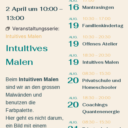
17:00
AUG.
16
Mantrasingen
2 April
um
10:00
–
13:00
10:30
–
17:00
AUG.
19
Familienkindertag
Veranstaltungsserie:
Intuitives Malen
10:30
–
20:30
AUG.
19
Offenes Atelier
Intuitives
18:30
–
20:30
AUG.
Malen
19
Intuitives Malen
08:30
–
15:30
AUG.
20
Beim
Intuitiven Malen
Privatschule und
sind wir an den grossen
Homeschooler
Malwänden und
18:30
–
20:00
AUG.
benutzen die
20
Coachings
Farbpalette.
Quantenenergie
Hier geht es nicht darum,
08:30
–
15:30
AUG.
ein Bild mit einem