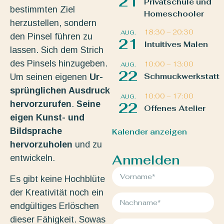
21
Privatschule und
bestimmten Ziel
Homeschooler
herzustellen, sondern
18:30
–
20:30
AUG.
den Pinsel führen zu
21
Intuitives Malen
lassen. Sich dem Strich
des Pinsels hinzugeben.
10:00
–
13:00
AUG.
22
Schmuckwerkstatt
Um seinen eigenen
Ur-
sprünglichen Ausdruck
10:00
–
17:00
AUG.
hervorzurufen
.
Seine
22
Offenes Atelier
eigen Kunst- und
Bildsprache
Kalender anzeigen
hervorzuholen
und zu
Anmelden
entwickeln.
Es gibt keine Hochblüte
der Kreativität noch ein
endgültiges Erlöschen
dieser Fähigkeit. Sowas