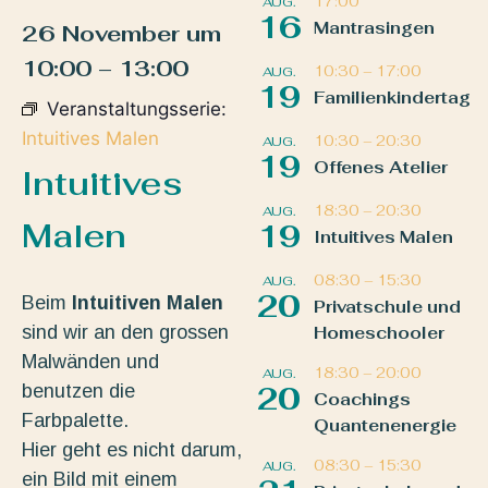
17:00
AUG.
16
Mantrasingen
26 November
um
10:00
–
13:00
10:30
–
17:00
AUG.
19
Familienkindertag
Veranstaltungsserie:
Intuitives Malen
10:30
–
20:30
AUG.
19
Offenes Atelier
Intuitives
18:30
–
20:30
AUG.
Malen
19
Intuitives Malen
08:30
–
15:30
AUG.
20
Beim
Intuitiven Malen
Privatschule und
sind wir an den grossen
Homeschooler
Malwänden und
18:30
–
20:00
AUG.
benutzen die
20
Coachings
Farbpalette.
Quantenenergie
Hier geht es nicht darum,
08:30
–
15:30
AUG.
ein Bild mit einem