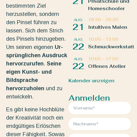
21
Privatschule und
bestimmten Ziel
Homeschooler
herzustellen, sondern
18:30
–
20:30
AUG.
den Pinsel führen zu
21
Intuitives Malen
lassen. Sich dem Strich
des Pinsels hinzugeben.
10:00
–
13:00
AUG.
22
Schmuckwerkstatt
Um seinen eigenen
Ur-
sprünglichen Ausdruck
10:00
–
17:00
AUG.
hervorzurufen
.
Seine
22
Offenes Atelier
eigen Kunst- und
Bildsprache
Kalender anzeigen
hervorzuholen
und zu
Anmelden
entwickeln.
Es gibt keine Hochblüte
der Kreativität noch ein
endgültiges Erlöschen
dieser Fähigkeit. Sowas