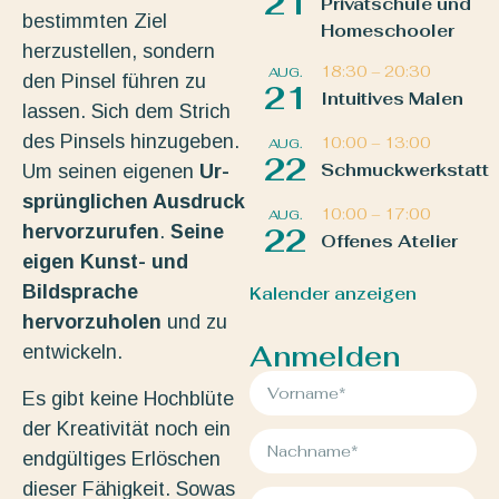
21
Privatschule und
bestimmten Ziel
Homeschooler
herzustellen, sondern
18:30
–
20:30
AUG.
den Pinsel führen zu
21
Intuitives Malen
lassen. Sich dem Strich
des Pinsels hinzugeben.
10:00
–
13:00
AUG.
22
Schmuckwerkstatt
Um seinen eigenen
Ur-
sprünglichen Ausdruck
10:00
–
17:00
AUG.
hervorzurufen
.
Seine
22
Offenes Atelier
eigen Kunst- und
Bildsprache
Kalender anzeigen
hervorzuholen
und zu
Anmelden
entwickeln.
Es gibt keine Hochblüte
der Kreativität noch ein
endgültiges Erlöschen
dieser Fähigkeit. Sowas