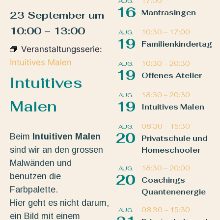
17:00
AUG.
16
Mantrasingen
23 September
um
10:00
–
13:00
10:30
–
17:00
AUG.
19
Familienkindertag
Veranstaltungsserie:
Intuitives Malen
10:30
–
20:30
AUG.
19
Offenes Atelier
Intuitives
18:30
–
20:30
AUG.
Malen
19
Intuitives Malen
08:30
–
15:30
AUG.
20
Beim
Intuitiven Malen
Privatschule und
sind wir an den grossen
Homeschooler
Malwänden und
18:30
–
20:00
AUG.
benutzen die
20
Coachings
Farbpalette.
Quantenenergie
Hier geht es nicht darum,
08:30
–
15:30
AUG.
ein Bild mit einem